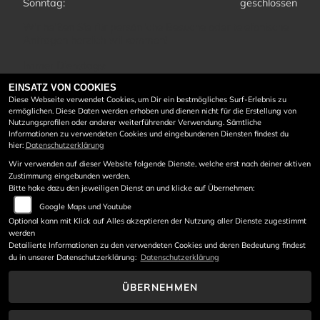
Sonntag:
geschlossen
Wir heißen Sie für persönliche Besuche oder telefonische
Anfragen herzlich willkommen!
Immer Dienstags:
9:00 - 12:00 Uhr
EINSATZ VON COOKIES
13:30 - 16:00 Uhr
Diese Webseite verwendet Cookies, um Dir ein bestmögliches Surf-Erlebnis zu
ermöglichen. Diese Daten werden erhoben und dienen nicht für die Erstellung von
Mittwochs
Nutzungsprofilen oder anderer weiterführender Verwendung. Sämtliche
9:00-12:00 Uhr
Informationen zu verwendeten Cookies und eingebundenen Diensten findest du
hier:
Datenschutzerklärung
und Donnerstags:
Wir verwenden auf dieser Website folgende Dienste, welche erst nach deiner aktiven
9:00 - 12:00 Uhr
Zustimmung eingebunden werden.
13:30 - 16:00 Uhr
Bitte hake dazu den jeweiligen Dienst an und klicke auf Übernehmen:
Persönliche Termine nach Ihren Wünschen können
Google Maps und Youtube
natürlich vereinbart werden.
Optional kann mit Klick auf Alles akzeptieren der Nutzung aller Dienste zugestimmt
werden
Detailierte Informationen zu den verwendeten Cookies und deren Bedeutung findest
du in unserer Datenschutzerklärung:
Datenschutzerklärung
ÜBERNEHMEN